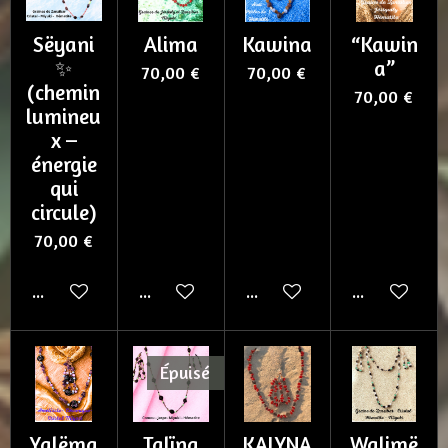
Sëyani
Alima
Kawina
“Kawin
✨
a”
70,00 €
70,00 €
(chemin
70,00 €
lumineu
x –
énergie
qui
circule)
70,00 €
Ajouter au panier
Ajouter au panier
Ajouter au panier
Ajouter au p
Épuisé
Yalëma
Talïna
KALYNA
Walimë