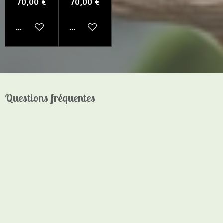
70,00 €
70,00 €
Ajouter au panier
Ajouter au panier
Questions fréquentes
Qu'est-ce qui rend vos bijoux uniques par rapport à
ceux que l'on trouve ailleurs ?
Nos bijoux sont réalisés en pièces unique de perles
semi-précieuses et de graines naturelles de Guyane, ce
qui confère à chaque création un caractère unique et
authentique.
Quelles sont les pierres semi-précieuses les plus