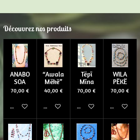
Découvrez nos produits
ANABO
“Awala
Tëpï
WILA
SOA
Mëkë”
Mïna
PËKË
70,00 €
40,00 €
70,00 €
70,00 €
Ajouter au panier
Ajouter au panier
Ajouter au panier
Ajouter au p