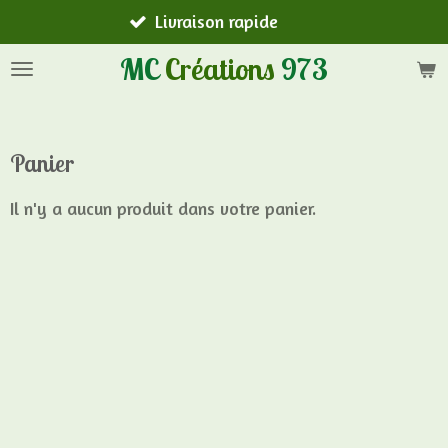
Livraison rapide
Passer
au
MC
Créations
973
contenu
principal
Panier
Il n'y a aucun produit dans votre panier.