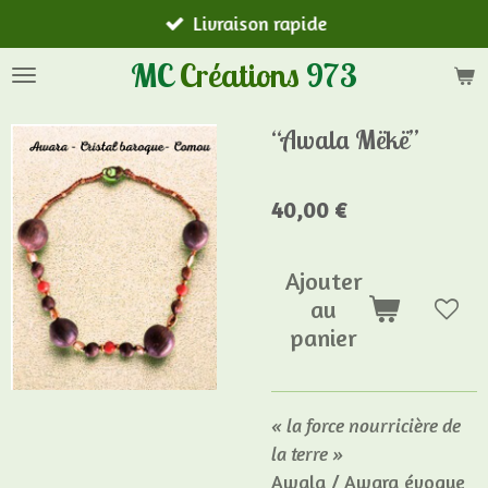
Livraison rapide
Passer
au
MC
Créations
973
contenu
principal
“Awala Mëkë”
40,00 €
Ajouter
au
panier
« la force nourricière de
la terre »
Awala / Awara évoque