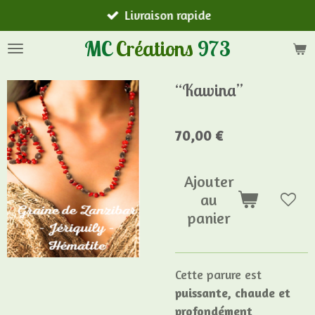
Livraison rapide
Passer
au
MC
Créations
973
contenu
principal
“Kawina”
70,00 €
Ajouter
au
panier
Cette parure est
puissante, chaude et
profondément