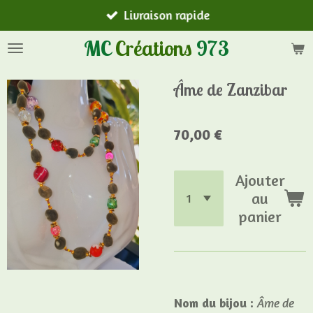
Livraison rapide
Passer
au
MC
Créations
973
contenu
principal
Âme de Zanzibar
70,00 €
Ajouter
au
panier
Nom du bijou :
Âme de