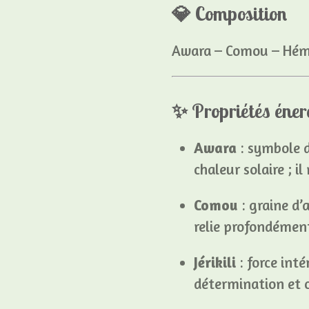
💎
Composition
Awara – Comou – Héma
✨
Propriétés éner
Awara
: symbole d
chaleur solaire ; il
Comou
: graine d’
relie profondémen
Jérikili
: force inté
détermination et c