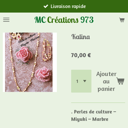
Livraison rapide
Passer
au
MC
Créations
973
contenu
principal
Kalina
70,00 €
Ajouter
au
panier
. Perles de culture –
Miyuki – Marbre