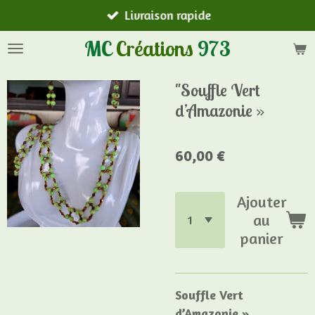
Livraison rapide
Passer
au
MC
Créations
973
contenu
principal
"Souffle Vert
d’Amazonie »
60,00 €
Ajouter
au
panier
Souffle Vert
d’Amazonie »