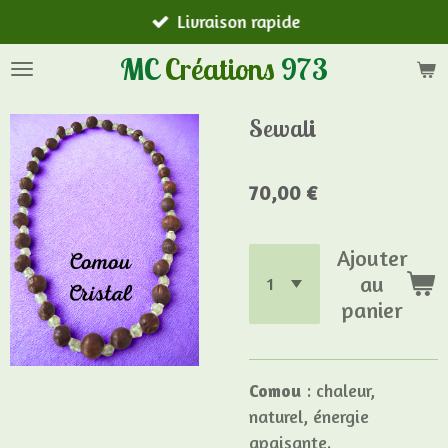
Livraison rapide
Passer
au
MC
Créations
973
contenu
principal
Sewali
70,00 €
Ajouter
au
panier
Comou
: chaleur,
naturel, énergie
apaisante.