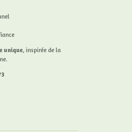
nnel
fiance
le unique
, inspirée de la
ne.
73