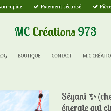
ison rapide
Paiement sécurisé
Pièc
MC
Créations
973
LOG
BOUTIQUE
CONTACT
M.C CRÉATIO
Sëyani ✨ (ch
énergie qui ci