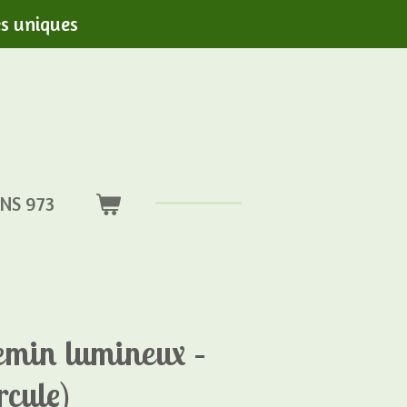
es uniques
NS 973
emin lumineux –
rcule)