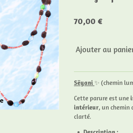
70,00 €
Ajouter au panie
Sëyani
✨ (chemin lumi
Cette parure est une
intérieur
, un chemin d
clarté.
Description :