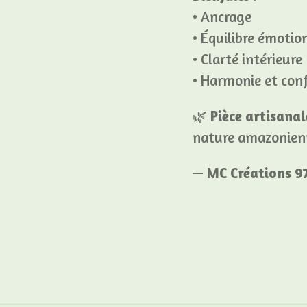
• Ancrage
• Équilibre émotio
• Clarté intérieure
• Harmonie et con
🌿
Pièce artisana
nature amazonien
—
MC Créations 9