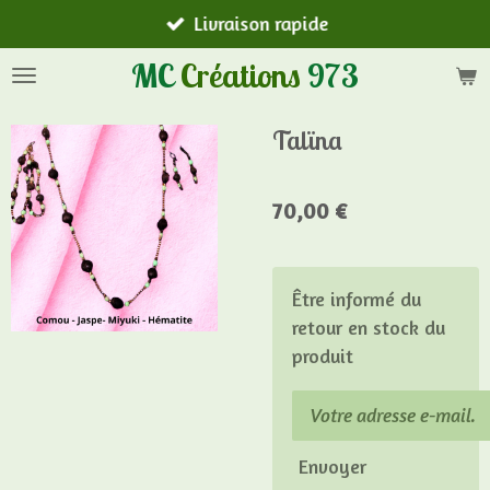
Livraison rapide
Passer
au
MC
Créations
973
contenu
principal
Talïna
70,00 €
Être informé du
retour en stock du
produit
Envoyer